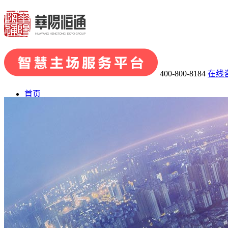
400-800-8184
在线
首页
了解华阳
· 关于华阳
· 发展历程
· 荣誉资质
· 华阳团队
· 企业文化
业务板块
· 会展品牌策划
· 会展组织及承办
· 主场运营管理
· 场馆运
会展案例
展陈案例
新闻中心
联系我们