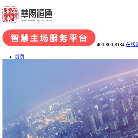
400-800-8184
在线
首页
了解华阳
· 关于华阳
· 发展历程
· 荣誉资质
· 华阳团队
· 企业文化
业务板块
· 会展品牌策划
· 会展组织及承办
· 主场运营管理
· 场馆运
会展案例
展陈案例
新闻中心
联系我们