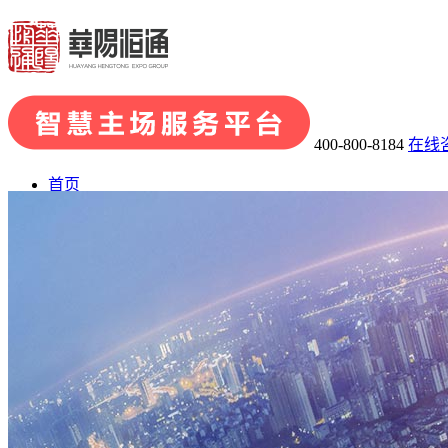
400-800-8184
在线
首页
了解华阳
· 关于华阳
· 发展历程
· 荣誉资质
· 华阳团队
· 企业文化
业务板块
· 会展品牌策划
· 会展组织及承办
· 主场运营管理
· 场馆运
会展案例
展陈案例
新闻中心
联系我们