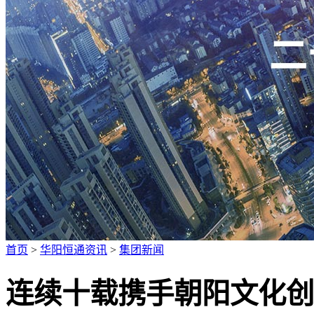
广招人才
首页
>
华阳恒通资讯
>
集团新闻
连续十载携手朝阳文化创