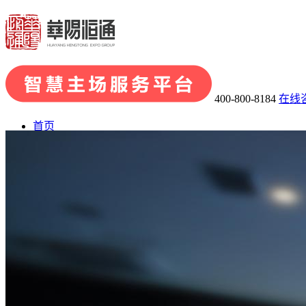
400-800-8184
在线
首页
了解华阳
· 关于华阳
· 发展历程
· 荣誉资质
· 华阳团队
· 企业文化
业务板块
· 会展品牌策划
· 会展组织及承办
· 主场运营管理
· 场馆运
会展案例
展陈案例
新闻中心
联系我们