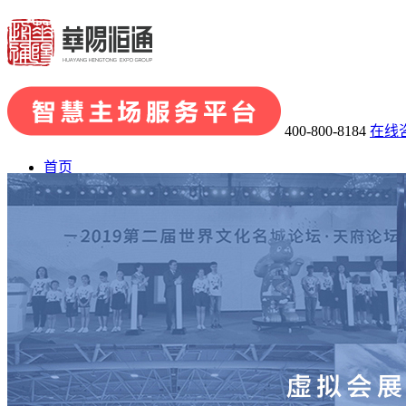
400-800-8184
在线
首页
了解华阳
· 关于华阳
· 发展历程
· 荣誉资质
· 华阳团队
· 企业文化
业务板块
· 会展品牌策划
· 会展组织及承办
· 主场运营管理
· 场馆运
会展案例
展陈案例
新闻中心
联系我们