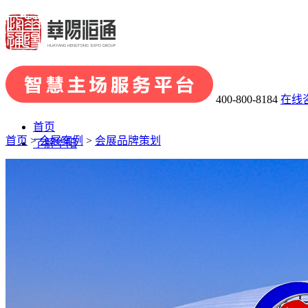
400-800-8184
在线
首页
首页
>
会展案例
>
会展品牌策划
了解华阳
· 关于华阳
· 发展历程
· 荣誉资质
· 华阳团队
· 企业文化
业务板块
· 会展品牌策划
· 会展组织及承办
· 主场运营管理
· 场馆运
会展案例
展陈案例
新闻中心
联系我们