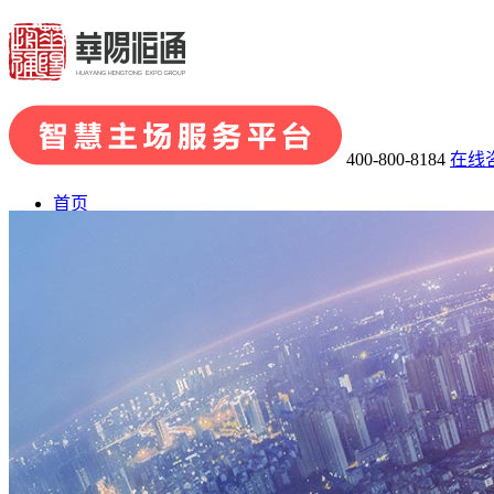
400-800-8184
在线
首页
了解华阳
· 关于华阳
· 发展历程
· 荣誉资质
· 华阳团队
· 企业文化
业务板块
· 会展品牌策划
· 会展组织及承办
· 主场运营管理
· 场馆运
会展案例
展陈案例
新闻中心
联系我们