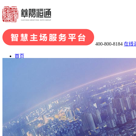
400-800-8184
在线
首页
了解华阳
· 关于华阳
· 发展历程
· 荣誉资质
· 华阳团队
· 企业文化
业务板块
· 会展品牌策划
· 会展组织及承办
· 主场运营管理
· 场馆运
会展案例
展陈案例
新闻中心
联系我们