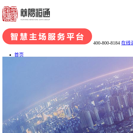
400-800-8184
在线
首页
了解华阳
· 关于华阳
· 发展历程
· 荣誉资质
· 华阳团队
· 企业文化
业务板块
· 会展品牌策划
· 会展组织及承办
· 主场运营管理
· 场馆运
会展案例
展陈案例
新闻中心
联系我们